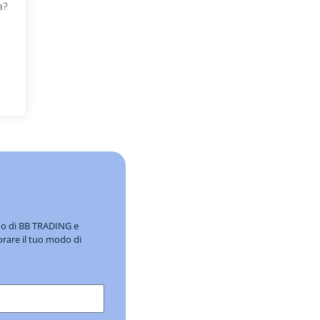
a?
ndo di BB TRADING e
orare il tuo modo di