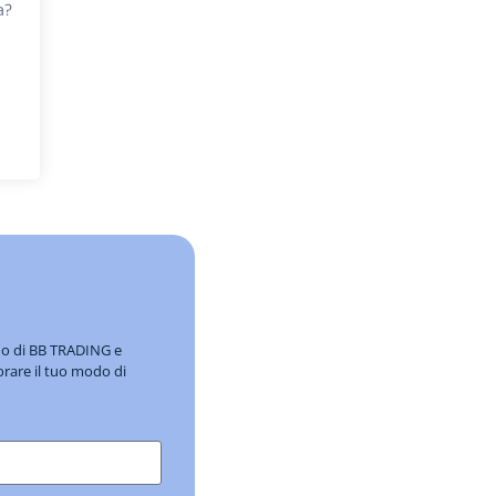
a?
ndo di BB TRADING e
orare il tuo modo di