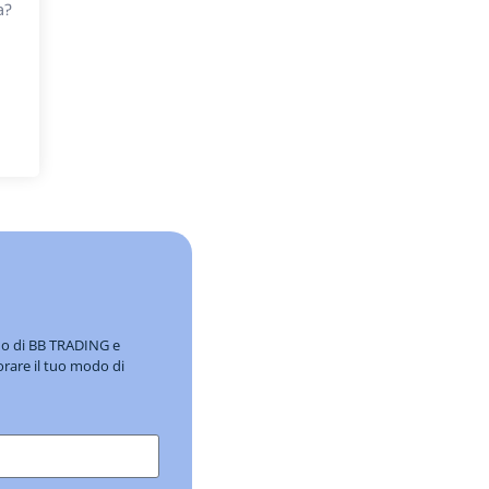
a?
ndo di BB TRADING e
orare il tuo modo di