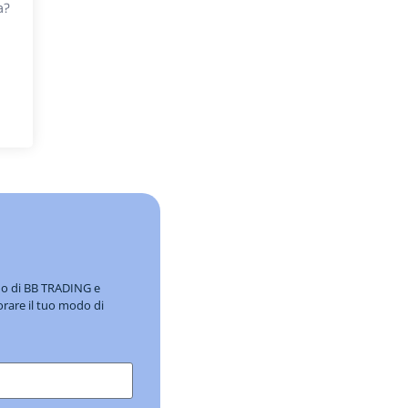
a?
ndo di BB TRADING e
orare il tuo modo di