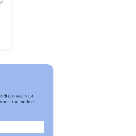
a?
ndo di BB TRADING e
orare il tuo modo di