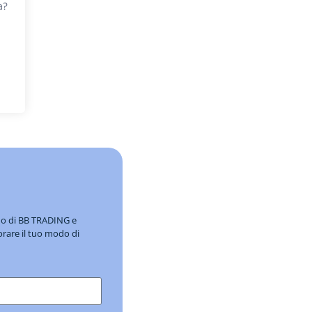
a?
ndo di BB TRADING e
orare il tuo modo di